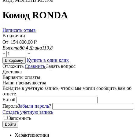
КОД:
MDI.CHD.RD.106
Комод RONDA
Написать отзыв
В наличии
От
154 800.00
₽
Высота
80.4
Длина
119.8
+
−
Купить в один клик
В корзину
Отложить
Сравнить
Задать вопрос
Доставка
Варианты оплаты
Наши преимущества
Войдите в учётную запись, чтобы мы могли сообщить вам об
ответе
E-mail
Пароль
Забыли пароль?
Создать учетную запись
Запомнить
Войти
Характеристики