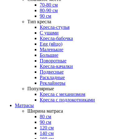
70-80 см
80-90 см
90 см
Тип кресла
Кресла-стулья
С ушами
Кресла-бабочка
Egg (яйцо)
Маленькие
Большие
Поворотные
Кресла-качалки
Подвесные
Раскладные
Реклайнеры
Популярные
Кресла с механизмом
Кресла с подлокотниками
Матрасы
Ширина матраса
80 см
90 см
120 см
140 см
160 см