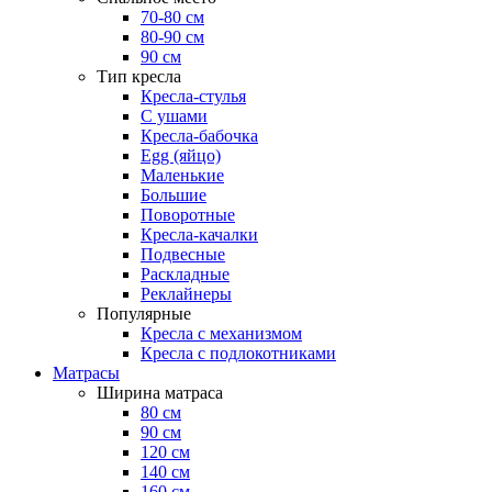
70-80 см
80-90 см
90 см
Тип кресла
Кресла-стулья
С ушами
Кресла-бабочка
Egg (яйцо)
Маленькие
Большие
Поворотные
Кресла-качалки
Подвесные
Раскладные
Реклайнеры
Популярные
Кресла с механизмом
Кресла с подлокотниками
Матрасы
Ширина матраса
80 см
90 см
120 см
140 см
160 см