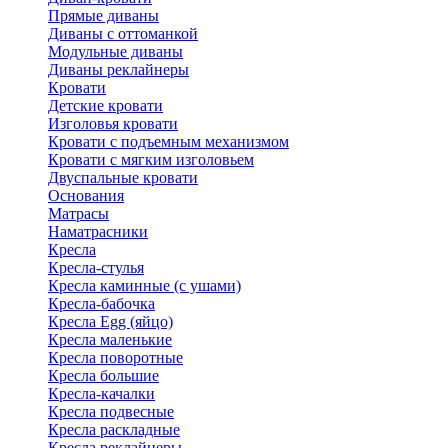
Прямые диваны
Диваны с оттоманкой
Модульные диваны
Диваны реклайнеры
Кровати
Детские кровати
Изголовья кровати
Кровати с подъемным механизмом
Кровати с мягким изголовьем
Двуспальные кровати
Основания
Матрасы
Наматрасники
Кресла
Кресла-стулья
Кресла каминные (с ушами)
Кресла-бабочка
Кресла Egg (яйцо)
Кресла маленькие
Кресла поворотные
Кресла большие
Кресла-качалки
Кресла подвесные
Кресла раскладные
Кресла реклайнеры