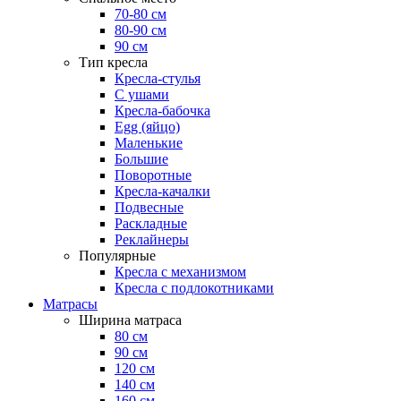
70-80 см
80-90 см
90 см
Тип кресла
Кресла-стулья
С ушами
Кресла-бабочка
Egg (яйцо)
Маленькие
Большие
Поворотные
Кресла-качалки
Подвесные
Раскладные
Реклайнеры
Популярные
Кресла с механизмом
Кресла с подлокотниками
Матрасы
Ширина матраса
80 см
90 см
120 см
140 см
160 см