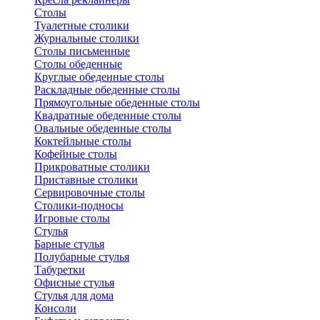
Столы
Туалетные столики
Журнальные столики
Столы письменные
Столы обеденные
Круглые обеденные столы
Раскладные обеденные столы
Прямоугольные обеденные столы
Квадратные обеденные столы
Овальные обеденные столы
Коктейльные столы
Кофейные столы
Прикроватные столики
Приставные столики
Сервировочные столы
Столики-подносы
Игровые столы
Стулья
Барные стулья
Полубарные стулья
Табуретки
Офисные стулья
Стулья для дома
Консоли