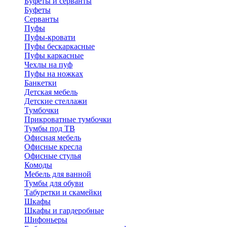
Буфеты и серванты
Буфеты
Серванты
Пуфы
Пуфы-кровати
Пуфы бескаркасные
Пуфы каркасные
Чехлы на пуф
Пуфы на ножках
Банкетки
Детская мебель
Детские стеллажи
Тумбочки
Прикроватные тумбочки
Тумбы под ТВ
Офисная мебель
Офисные кресла
Офисные стулья
Комоды
Мебель для ванной
Тумбы для обуви
Табуретки и скамейки
Шкафы
Шкафы и гардеробные
Шифоньеры