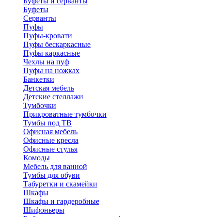
Буфеты и серванты
Буфеты
Серванты
Пуфы
Пуфы-кровати
Пуфы бескаркасные
Пуфы каркасные
Чехлы на пуф
Пуфы на ножках
Банкетки
Детская мебель
Детские стеллажи
Тумбочки
Прикроватные тумбочки
Тумбы под ТВ
Офисная мебель
Офисные кресла
Офисные стулья
Комоды
Мебель для ванной
Тумбы для обуви
Табуретки и скамейки
Шкафы
Шкафы и гардеробные
Шифоньеры