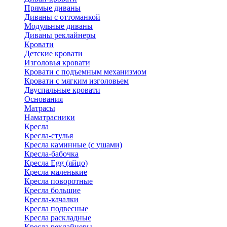
Прямые диваны
Диваны с оттоманкой
Модульные диваны
Диваны реклайнеры
Кровати
Детские кровати
Изголовья кровати
Кровати с подъемным механизмом
Кровати с мягким изголовьем
Двуспальные кровати
Основания
Матрасы
Наматрасники
Кресла
Кресла-стулья
Кресла каминные (с ушами)
Кресла-бабочка
Кресла Egg (яйцо)
Кресла маленькие
Кресла поворотные
Кресла большие
Кресла-качалки
Кресла подвесные
Кресла раскладные
Кресла реклайнеры