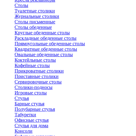
Столы
Туалетные столики
Журнальные столики
Столы письменные
Столы обеденные
Круглые обеденные столы
Раскладные обеденные столы
Прямоугольные обеденные столы
Квадратные обеденные столы
Овальные обеденные столы
Коктейльные столы
Кофейные столы
Прикроватные столики
Приставные столики
Сервировочные столы
Столики-подносы
Игровые столы
Стулья
Барные стулья
Полубарные стулья
Табуретки
Офисные стулья
Стулья для дома
Консоли