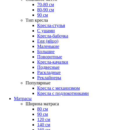
70-80 см
80-90 см
90 см
Тип кресла
Кресла-стулья
С ушами
Кресла-бабочка
Egg (яйцо)
Маленькие
Большие
Поворотные
Кресла-качалки
Подвесные
Раскладные
Реклайнеры
Популярные
Кресла с механизмом
Кресла с подлокотниками
Матрасы
Ширина матраса
80 см
90 см
120 см
140 см
160 см