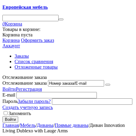
Европейская мебель
0
Корзина
Товары в корзине:
Корзина пуста
Корзина
Оформить заказ
Аккаунт
Заказы
Список сравнения
Отложенные товары
Отслеживание заказа
Отслеживание заказа
Войти
Регистрация
E-mail
Пароль
Забыли пароль?
Создать учетную запись
Запомнить
Войти
Главная
/
Мебель
/
Диваны
/
Прямые диваны
/
Диван Innovation
Living Dublexo with Lauge Arms