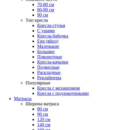
70-80 см
80-90 см
90 см
Тип кресла
Кресла-стулья
С ушами
Кресла-бабочка
Egg (яйцо)
Маленькие
Большие
Поворотные
Кресла-качалки
Подвесные
Раскладные
Реклайнеры
Популярные
Кресла с механизмом
Кресла с подлокотниками
Матрасы
Ширина матраса
80 см
90 см
120 см
140 см
160 см