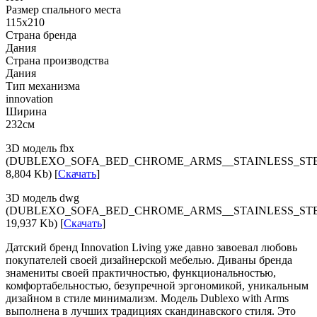
Размер спального места
115х210
Страна бренда
Дания
Страна производства
Дания
Тип механизма
innovation
Ширина
232см
3D модель fbx
(DUBLEXO_SOFA_BED_CHROME_ARMS__STAINLESS_STE
8,804 Kb) [
Скачать
]
3D модель dwg
(DUBLEXO_SOFA_BED_CHROME_ARMS__STAINLESS_ST
19,937 Kb) [
Скачать
]
Датский бренд Innovation Living уже давно завоевал любовь
покупателей своей дизайнерской мебелью. Диваны бренда
знамениты своей практичностью, функциональностью,
комфортабельностью, безупречной эргономикой, уникальным
дизайном в стиле минимализм. Модель Dublexo with Arms
выполнена в лучших традициях скандинавского стиля. Это