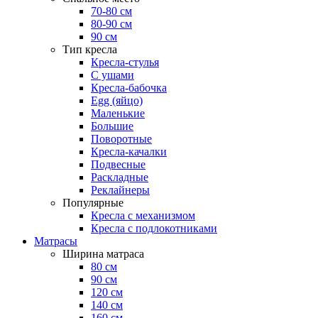
70-80 см
80-90 см
90 см
Тип кресла
Кресла-стулья
С ушами
Кресла-бабочка
Egg (яйцо)
Маленькие
Большие
Поворотные
Кресла-качалки
Подвесные
Раскладные
Реклайнеры
Популярные
Кресла с механизмом
Кресла с подлокотниками
Матрасы
Ширина матраса
80 см
90 см
120 см
140 см
160 см