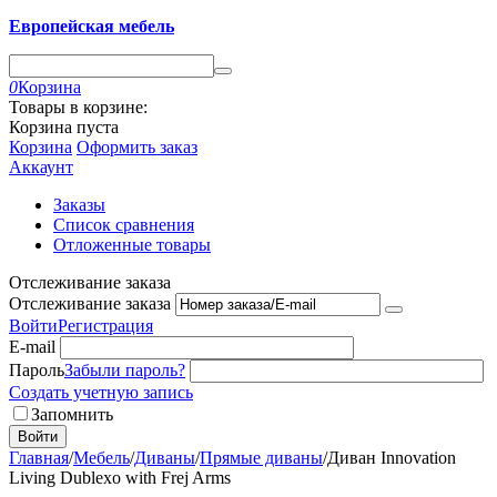
Европейская мебель
0
Корзина
Товары в корзине:
Корзина пуста
Корзина
Оформить заказ
Аккаунт
Заказы
Список сравнения
Отложенные товары
Отслеживание заказа
Отслеживание заказа
Войти
Регистрация
E-mail
Пароль
Забыли пароль?
Создать учетную запись
Запомнить
Войти
Главная
/
Мебель
/
Диваны
/
Прямые диваны
/
Диван Innovation
Living Dublexo with Frej Arms