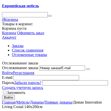
Европейская мебель
0
Корзина
Товары в корзине:
Корзина пуста
Корзина
Оформить заказ
Аккаунт
Заказы
Список сравнения
Отложенные товары
Отслеживание заказа
Отслеживание заказа
Войти
Регистрация
E-mail
Пароль
Забыли пароль?
Создать учетную запись
Запомнить
Войти
Главная
/
Мебель
/
Диваны
/
Прямые диваны
/
Диван Innovation
Living Cosial 140x200см