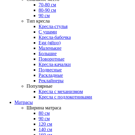
70-80 см
80-90 см
90 см
Тип кресла
Кресла-стулья
С ушами
Кресла-бабочка
Egg (яйцо)
Маленькие
Большие
Поворотные
Кресла-качалки
Подвесные
Раскладные
Реклайнеры
Популярные
Кресла с механизмом
Кресла с подлокотниками
Матрасы
Ширина матраса
80 см
90 см
120 см
140 см
160 см