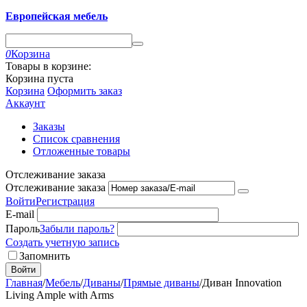
Европейская мебель
0
Корзина
Товары в корзине:
Корзина пуста
Корзина
Оформить заказ
Аккаунт
Заказы
Список сравнения
Отложенные товары
Отслеживание заказа
Отслеживание заказа
Войти
Регистрация
E-mail
Пароль
Забыли пароль?
Создать учетную запись
Запомнить
Войти
Главная
/
Мебель
/
Диваны
/
Прямые диваны
/
Диван Innovation
Living Ample with Arms