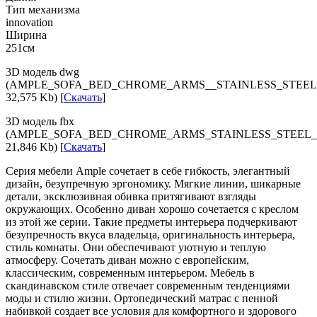
Тип механизма
innovation
Ширина
251см
3D модель dwg
(AMPLE_SOFA_BED_CHROME_ARMS__STAINLESS_STEE
32,575 Kb) [
Скачать
]
3D модель fbx
(AMPLE_SOFA_BED_CHROME_ARMS_STAINLESS_STEEL_
21,846 Kb) [
Скачать
]
Серия мебели Ample сочетает в себе гибкость, элегантный
дизайн, безупречную эргономику. Мягкие линии, шикарные
детали, эксклюзивная обивка притягивают взгляды
окружающих. Особенно диван хорошо сочетается с креслом
из этой же серии. Такие предметы интерьера подчеркивают
безупречность вкуса владельца, оригинальность интерьера,
стиль комнаты. Они обеспечивают уютную и теплую
атмосферу. Сочетать диван можно с европейским,
классическим, современным интерьером. Мебель в
скандинавском стиле отвечает современным тенденциями
моды и стилю жизни. Ортопедический матрас с пенной
набивкой создает все условия для комфортного и здорового