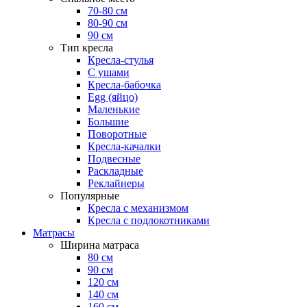
70-80 см
80-90 см
90 см
Тип кресла
Кресла-стулья
С ушами
Кресла-бабочка
Egg (яйцо)
Маленькие
Большие
Поворотные
Кресла-качалки
Подвесные
Раскладные
Реклайнеры
Популярные
Кресла с механизмом
Кресла с подлокотниками
Матрасы
Ширина матраса
80 см
90 см
120 см
140 см
160 см