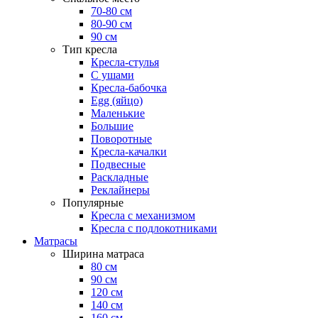
70-80 см
80-90 см
90 см
Тип кресла
Кресла-стулья
С ушами
Кресла-бабочка
Egg (яйцо)
Маленькие
Большие
Поворотные
Кресла-качалки
Подвесные
Раскладные
Реклайнеры
Популярные
Кресла с механизмом
Кресла с подлокотниками
Матрасы
Ширина матраса
80 см
90 см
120 см
140 см
160 см