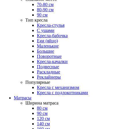
70-80 см
80-90 см
90 см
Тип кресла
Кресла-стулья
С ушами
Кресла-бабочка
Egg (яйцо)
Маленькие
Большие
Поворотные
Кресла-качалки
Подвесные
Раскладные
Реклайнеры
Популярные
Кресла с механизмом
Кресла с подлокотниками
Матрасы
Ширина матраса
80 см
90 см
120 см
140 см
160 см