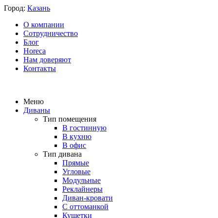
Город:
Казань
О компании
Сотрудничество
Блог
Horeca
Нам доверяют
Контакты
Меню
Диваны
Тип помещения
В гостинную
В кухню
В офис
Тип дивана
Прямые
Угловые
Модульные
Реклайнеры
Диван-кровати
С оттоманкой
Кушетки