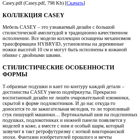
Casey.pdf (Casey.pdf, 798 Kb) [
Скачать
]
КОЛЛЕКЦИЯ CASEY
Мебель CASEY – это узнаваемый дизайн с большой
стилистической амплитудой в традиционно качественном
исполнении. Все модели коллекции оснащены механизмом
трансформации HYBRYID, установлены на деревянные
ножки высотой 10 см и могут быть исполнены в кожаной
обивке с двойными швами.
СТИЛИСТИЧЕСКИЕ ОСОБЕННОСТИ
ФОРМЫ
Т-образные подушки и кант по контуру каждой детали –
достоинства CASEY умело подчёркнуты. Прекрасно
воспитанный дизайн не лишён очаровательной изюминки,
скрытой в форме подлокотников. И до нас откуда-то
доносится то ли зажигательная мелодия, то ли торопливый
стук пишущей машинки… Вертикальный шов на подспинных
подушках, подлокотниках и нижней панели появляется у
моделей в коже, а вместе с ним и особый шарм, который
зазвучит в такт ретрофутуризму с ноткой викторианской
эпохи. Фантазии изобретателей прошлого и мечты