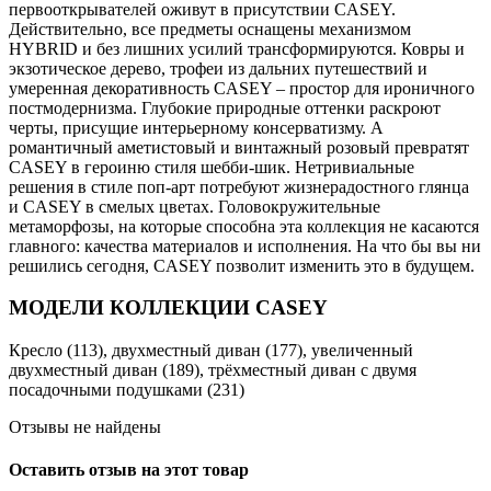
первооткрывателей оживут в присутствии CASEY.
Действительно, все предметы оснащены механизмом
HYBRID и без лишних усилий трансформируются. Ковры и
экзотическое дерево, трофеи из дальних путешествий и
умеренная декоративность CASEY – простор для ироничного
постмодернизма. Глубокие природные оттенки раскроют
черты, присущие интерьерному консерватизму. А
романтичный аметистовый и винтажный розовый превратят
CASEY в героиню стиля шебби-шик. Нетривиальные
решения в стиле поп-арт потребуют жизнерадостного глянца
и CASEY в смелых цветах. Головокружительные
метаморфозы, на которые способна эта коллекция не касаются
главного: качества материалов и исполнения. На что бы вы ни
решились сегодня, CASEY позволит изменить это в будущем.
МОДЕЛИ КОЛЛЕКЦИИ CASEY
Кресло (113), двухместный диван (177), увеличенный
двухместный диван (189), трёхместный диван с двумя
посадочными подушками (231)
Отзывы не найдены
Оставить отзыв на этот товар