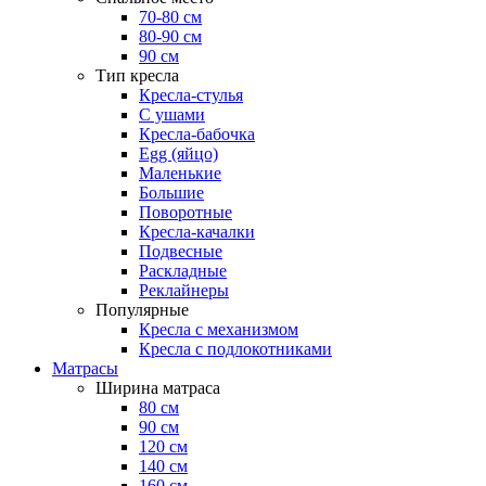
70-80 см
80-90 см
90 см
Тип кресла
Кресла-стулья
С ушами
Кресла-бабочка
Egg (яйцо)
Маленькие
Большие
Поворотные
Кресла-качалки
Подвесные
Раскладные
Реклайнеры
Популярные
Кресла с механизмом
Кресла с подлокотниками
Матрасы
Ширина матраса
80 см
90 см
120 см
140 см
160 см