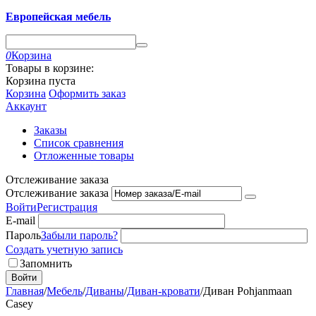
Европейская мебель
0
Корзина
Товары в корзине:
Корзина пуста
Корзина
Оформить заказ
Аккаунт
Заказы
Список сравнения
Отложенные товары
Отслеживание заказа
Отслеживание заказа
Войти
Регистрация
E-mail
Пароль
Забыли пароль?
Создать учетную запись
Запомнить
Войти
Главная
/
Мебель
/
Диваны
/
Диван-кровати
/
Диван Pohjanmaan
Casey