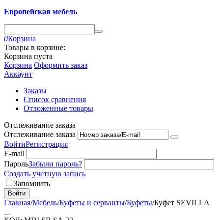
Европейская мебель
0
Корзина
Товары в корзине:
Корзина пуста
Корзина
Оформить заказ
Аккаунт
Заказы
Список сравнения
Отложенные товары
Отслеживание заказа
Отслеживание заказа
Войти
Регистрация
E-mail
Пароль
Забыли пароль?
Создать учетную запись
Запомнить
Войти
Главная
/
Мебель
/
Буфеты и серванты
/
Буфеты
/
Буфет SEVILLA