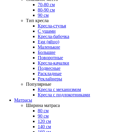
70-80 см
80-90 см
90 см
Тип кресла
Кресла-стулья
С ушами
Кресла-бабочка
Egg (яйцо)
Маленькие
Большие
Поворотные
Кресла-качалки
Подвесные
Раскладные
Реклайнеры
Популярные
Кресла с механизмом
Кресла с подлокотниками
Матрасы
Ширина матраса
80 см
90 см
120 см
140 см
160 см