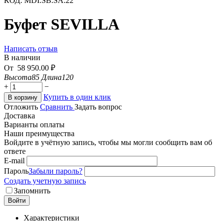
КОД:
MDI.SB.SA.22
Буфет SEVILLA
Написать отзыв
В наличии
От
58 950.00
₽
Высота
85
Длина
120
+
−
Купить в один клик
В корзину
Отложить
Сравнить
Задать вопрос
Доставка
Варианты оплаты
Наши преимущества
Войдите в учётную запись, чтобы мы могли сообщить вам об
ответе
E-mail
Пароль
Забыли пароль?
Создать учетную запись
Запомнить
Войти
Характеристики