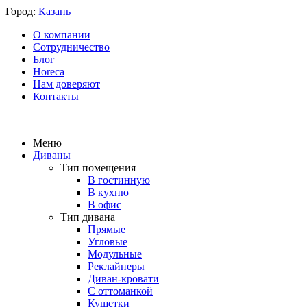
Город:
Казань
О компании
Сотрудничество
Блог
Horeca
Нам доверяют
Контакты
Меню
Диваны
Тип помещения
В гостинную
В кухню
В офис
Тип дивана
Прямые
Угловые
Модульные
Реклайнеры
Диван-кровати
С оттоманкой
Кушетки