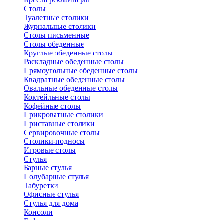
Столы
Туалетные столики
Журнальные столики
Столы письменные
Столы обеденные
Круглые обеденные столы
Раскладные обеденные столы
Прямоугольные обеденные столы
Квадратные обеденные столы
Овальные обеденные столы
Коктейльные столы
Кофейные столы
Прикроватные столики
Приставные столики
Сервировочные столы
Столики-подносы
Игровые столы
Стулья
Барные стулья
Полубарные стулья
Табуретки
Офисные стулья
Стулья для дома
Консоли