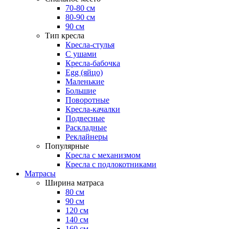
70-80 см
80-90 см
90 см
Тип кресла
Кресла-стулья
С ушами
Кресла-бабочка
Egg (яйцо)
Маленькие
Большие
Поворотные
Кресла-качалки
Подвесные
Раскладные
Реклайнеры
Популярные
Кресла с механизмом
Кресла с подлокотниками
Матрасы
Ширина матраса
80 см
90 см
120 см
140 см
160 см