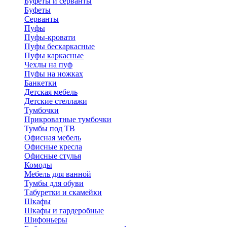
Буфеты и серванты
Буфеты
Серванты
Пуфы
Пуфы-кровати
Пуфы бескаркасные
Пуфы каркасные
Чехлы на пуф
Пуфы на ножках
Банкетки
Детская мебель
Детские стеллажи
Тумбочки
Прикроватные тумбочки
Тумбы под ТВ
Офисная мебель
Офисные кресла
Офисные стулья
Комоды
Мебель для ванной
Тумбы для обуви
Табуретки и скамейки
Шкафы
Шкафы и гардеробные
Шифоньеры