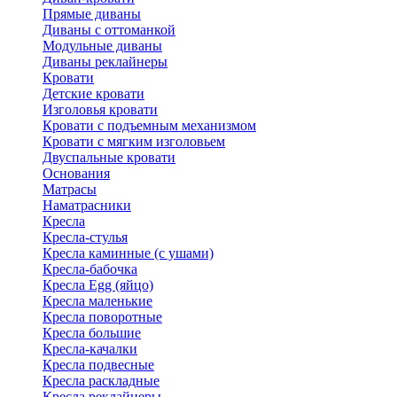
Прямые диваны
Диваны с оттоманкой
Модульные диваны
Диваны реклайнеры
Кровати
Детские кровати
Изголовья кровати
Кровати с подъемным механизмом
Кровати с мягким изголовьем
Двуспальные кровати
Основания
Матрасы
Наматрасники
Кресла
Кресла-стулья
Кресла каминные (с ушами)
Кресла-бабочка
Кресла Egg (яйцо)
Кресла маленькие
Кресла поворотные
Кресла большие
Кресла-качалки
Кресла подвесные
Кресла раскладные
Кресла реклайнеры